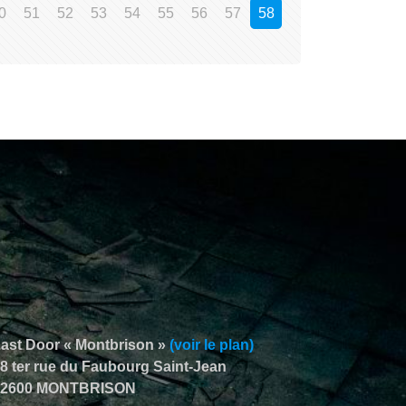
0
51
52
53
54
55
56
57
58
ast Door « Montbrison »
(voir le plan)
8 ter rue du Faubourg Saint-Jean
42600 MONTBRISON