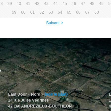
38
39
40
41
42
43
44
45
46
47
48
49
5
59
60
61
62
63
64
65
66
67
68
Suivant
Last Door « Nord »
(voir le plan)
L
24 rue Jules Védrines
1
42 160 ANDRÉZIEUX-BOUTHÉON