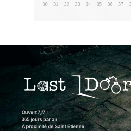
30
31
32
33
34
35
36
37
Ouvert 7j/7
365 jours par an
A proximité de Saint Etienne