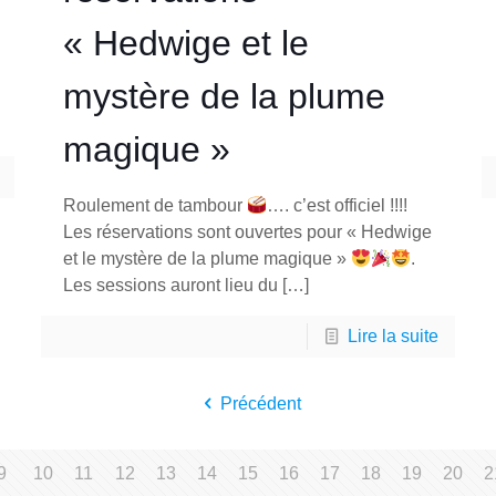
« Hedwige et le
mystère de la plume
magique »
Roulement de tambour
…. c’est officiel !!!!
Les réservations sont ouvertes pour « Hedwige
et le mystère de la plume magique »
.
Les sessions auront lieu du
[…]
Lire la suite
Précédent
9
10
11
12
13
14
15
16
17
18
19
20
2