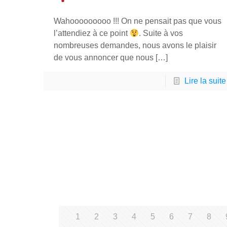
Wahooooooooo !!! On ne pensait pas que vous
l’attendiez à ce point
. Suite à vos
nombreuses demandes, nous avons le plaisir
de vous annoncer que nous
[…]
Lire la suite
1
2
3
4
5
6
7
8