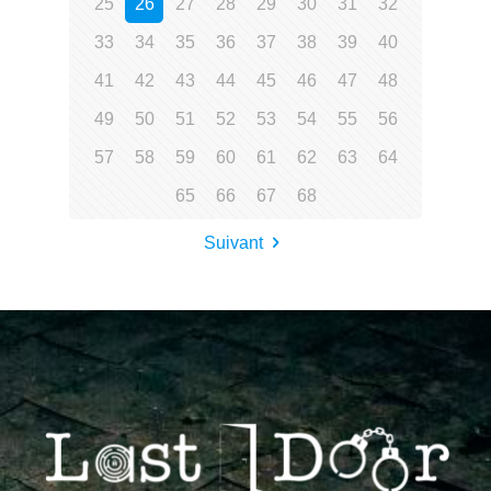
25
26
27
28
29
30
31
32
33
34
35
36
37
38
39
40
41
42
43
44
45
46
47
48
49
50
51
52
53
54
55
56
57
58
59
60
61
62
63
64
65
66
67
68
Suivant