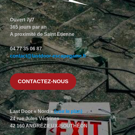
Ouvert 7j/7
365 jours par an
A proximité de Saint Etienne
04 77 35 06 87
contact@lastdoor-escapegame.fr
CONTACTEZ-NOUS
Last Door « Nord »
(voir le plan)
24 rue Jules Védrines
42 160 ANDRÉZIEUX-BOUTHÉON