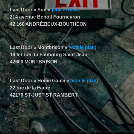
Last Door « Sud »
(voir le plan)
214 avenue Benoit Fourneyron
42 160 ANDRÉZIEUX-BOUTHÉON
Last Door « Montbrison »
(voir le plan)
18 ter rue du Faubourg Saint-Jean
42600 MONTBRISON
Last Door « Home Game »
(voir le plan)
22 rue de la Fauré
42170 ST-JUST ST RAMBERT