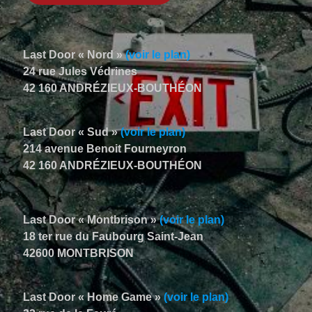
Last Door « Nord »
(voir le plan)
24 rue Jules Védrines
42 160 ANDRÉZIEUX-BOUTHÉON
Last Door « Sud »
(voir le plan)
214 avenue Benoit Fourneyron
42 160 ANDRÉZIEUX-BOUTHÉON
Last Door « Montbrison »
(voir le plan)
18 ter rue du Faubourg Saint-Jean
42600 MONTBRISON
Last Door « Home Game »
(voir le plan)