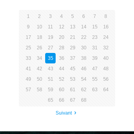
1
2
3
4
5
6
7
8
9
10
11
12
13
14
15
16
17
18
19
20
21
22
23
24
25
26
27
28
29
30
31
32
33
34
35
36
37
38
39
40
41
42
43
44
45
46
47
48
49
50
51
52
53
54
55
56
57
58
59
60
61
62
63
64
65
66
67
68
Suivant