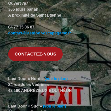
Ouvert 7j/7
365 jours par an
A proximité de Saint Etienne
04 77 35 06 87
contact@lastdoor-escapegame.fr
CONTACTEZ-NOUS
Last Door « Nord »
(voir le plan)
24 rue Jules Védrines
42 160 ANDRÉZIEUX-BOUTHÉON
Last Door « Sud »
(voir le plan)