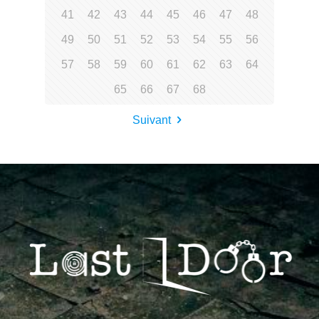
41
42
43
44
45
46
47
48
49
50
51
52
53
54
55
56
57
58
59
60
61
62
63
64
65
66
67
68
Suivant