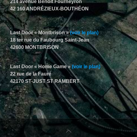
214 avenue Benoit Fourneyron
42 160 ANDRÉZIEUX-BOUTHÉON
Last Door « Montbrison »
(voir le plan)
18 ter rue du Faubourg Saint-Jean
42600 MONTBRISON
Last Door « Home Game »
(voir le plan)
22 rue de la Fauré
42170 ST-JUST ST RAMBERT