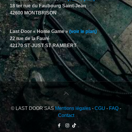
18 ter rue du Faubourg Saint-Jean
42600 MONTBRISON
Last Door « Home Game »
(voir le plan)
22 rue de la Fauré
42170 ST-JUST ST RAMBERT
© LAST DOOR SAS
Mentions légales
-
CGU
-
FAQ
-
Contact