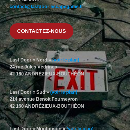
contact@lastdoor-escapegame.fr
CONTACTEZ-NOUS
Last Door « Nord »
(voir le plan)
24 rue Jules Védrines
42 160 ANDRÉZIEUX-BOUTHÉON
Last Door « Sud »
(voir le plan)
214 avenue Benoit Fourneyron
42 160 ANDRÉZIEUX-BOUTHÉON
Last Door « Montbrison »
(voir le plan)