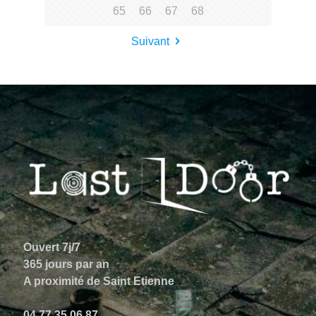
65
66
67
68
Suivant
Ouvert 7j/7
365 jours par an
A proximité de Saint Etienne
04 77 35 06 87