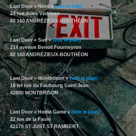
Last Door « Nord »
(voir le plan)
24 rue Jules Védrines
42 160 ANDRÉZIEUX-BOUTHÉON
Last Door « Sud »
(voir le plan)
214 avenue Benoit Fourneyron
42 160 ANDRÉZIEUX-BOUTHÉON
Last Door « Montbrison »
(voir le plan)
18 ter rue du Faubourg Saint-Jean
42600 MONTBRISON
Last Door « Home Game »
(voir le plan)
22 rue de la Fauré
42170 ST-JUST ST RAMBERT