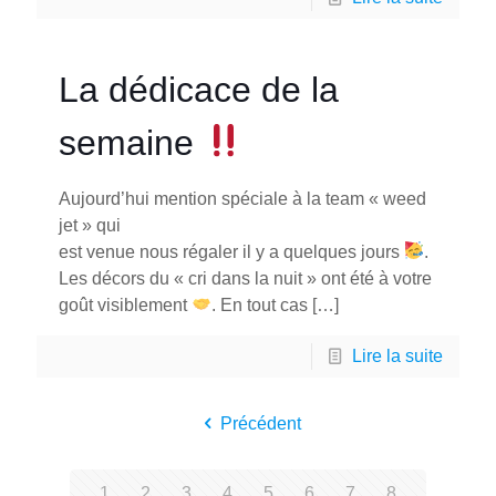
La dédicace de la
semaine
Aujourd’hui mention spéciale à la team « weed
jet » qui
est venue nous régaler il y a quelques jours
.
Les décors du « cri dans la nuit » ont été à votre
goût visiblement
. En tout cas
[…]
Lire la suite
Précédent
1
2
3
4
5
6
7
8