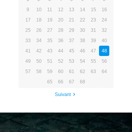
9
10
11
12
13
14
15
16
17
18
19
20
21
22
23
24
25
26
27
28
29
30
31
32
33
34
35
36
37
38
39
40
41
42
43
44
45
46
47
48
49
50
51
52
53
54
55
56
57
58
59
60
61
62
63
64
65
66
67
68
Suivant