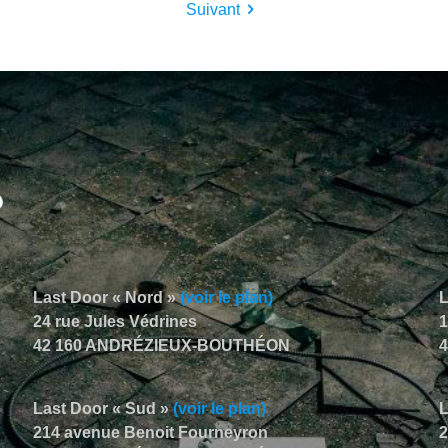
Suivant
Last Door « Nord »
(voir le plan)
L
24 rue Jules Védrines
1
42 160 ANDRÉZIEUX-BOUTHÉON
Last Door « Sud »
(voir le plan)
214 avenue Benoit Fourneyron
2