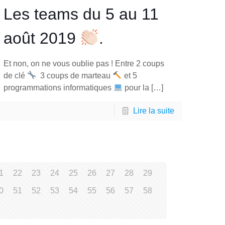
Les teams du 5 au 11
août 2019
.
Et non, on ne vous oublie pas ! Entre 2 coups
de clé
3 coups de marteau
et 5
programmations informatiques
pour la
[…]
Lire la suite
1
22
23
24
25
26
27
28
29
0
51
52
53
54
55
56
57
58