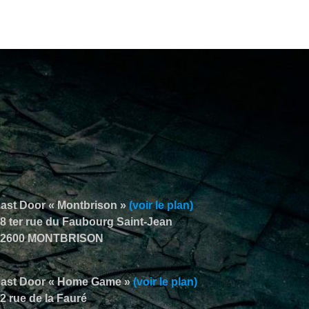
ast Door « Montbrison »
(voir le plan)
8 ter rue du Faubourg Saint-Jean
42600 MONTBRISON
Last Door « Home Game »
(voir le plan)
2 rue de la Fauré