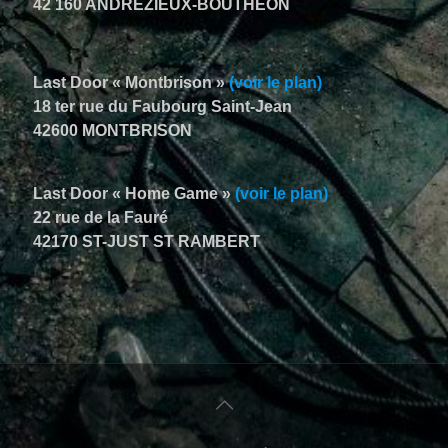
42 160 ANDRÉZIEUX-BOUTHÉON
Last Door « Montbrison »
(voir le plan)
18 ter rue du Faubourg Saint-Jean
42600 MONTBRISON
Last Door « Home Game »
(voir le plan)
22 rue de la Fauré
42170 ST-JUST ST RAMBERT