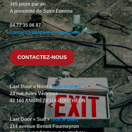
365 jours par an
A proximité de Saint Etienne
04 77 35 06 87
contact@lastdoor-escapegame.fr
CONTACTEZ-NOUS
Last Door « Nord »
(voir le plan)
24 rue Jules Védrines
42 160 ANDRÉZIEUX-BOUTHÉON
Last Door « Sud »
(voir le plan)
214 avenue Benoit Fourneyron