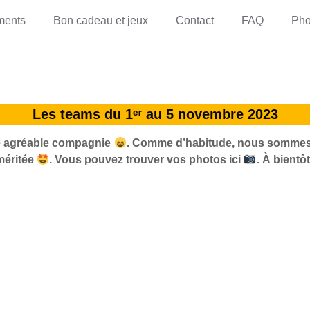
ments
Bon cadeau et jeux
Contact
FAQ
Pho
Les teams du 1ᵉʳ au 5 novembre 2023
e agréable compagnie
. Comme d’habitude, nous sommes là
méritée
. Vous pouvez trouver vos photos ici
. À bientô