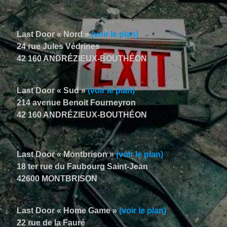
Last Door « Nord »
(voir le plan)
24 rue Jules Védrines
42 160 ANDRÉZIEUX-BOUTHÉON
Last Door « Sud »
(voir le plan)
214 avenue Benoit Fourneyron
42 160 ANDRÉZIEUX-BOUTHÉON
Last Door « Montbrison »
(voir le plan)
18 ter rue du Faubourg Saint-Jean
42600 MONTBRISON
Last Door « Home Game »
(voir le plan)
22 rue de la Fauré