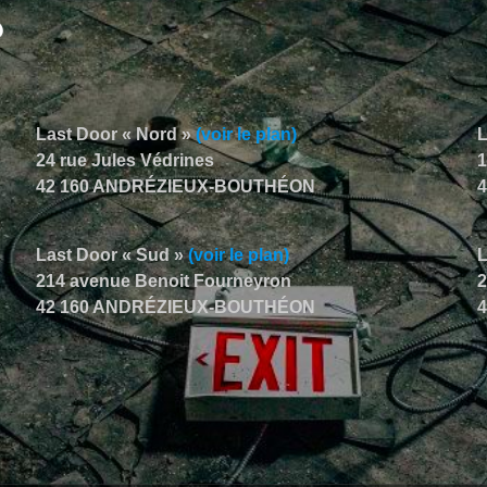
Last Door « Nord »
(voir le plan)
L
24 rue Jules Védrines
1
42 160 ANDRÉZIEUX-BOUTHÉON
Last Door « Sud »
(voir le plan)
214 avenue Benoit Fourneyron
2
42 160 ANDRÉZIEUX-BOUTHÉON