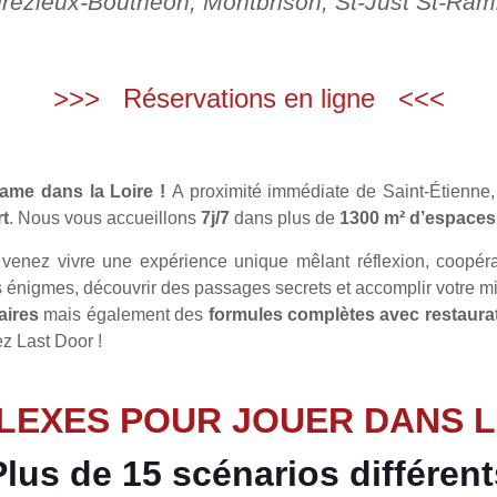
rézieux-Bouthéon, Montbrison, St-Just St-Ram
Last Door
>>>
Réservations en ligne
<<<
The exit is so far…
ame dans la Loire !
A proximité immédiate de Saint-Étienne,
rt
. Nous vous accueillons
7j/7
dans plus de
1300 m² d’espaces
 venez vivre une expérience unique mêlant réflexion, coopé
 énigmes, découvrir des passages secrets et accomplir votre mi
aires
mais également des
formules complètes avec restaurati
z Last Door !
LEXES POUR JOUER DANS L
Plus de 15 scénarios différent