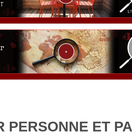
St-Just St-Rambert
Last Door "Éphémère"
R PERSONNE ET P