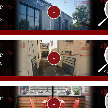
Last Door « Sud »
Andrézieux-Bouthéon
Last Door "Montbrison"
Montbrison
Last Door « Home Game »