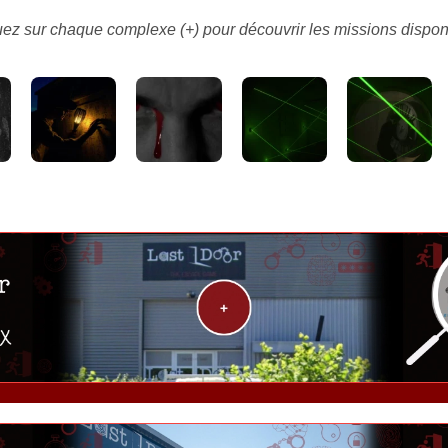
uez sur chaque complexe (+) pour découvrir les missions dispon
Last Door « Nord »
Andrézieux-Bouthéon