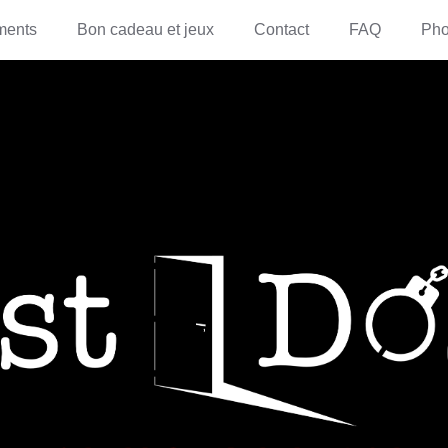
ments
Bon cadeau et jeux
Contact
FAQ
Pho